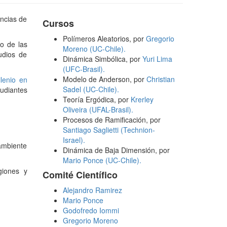
encias de
Cursos
Polímeros Aleatorios, por
Gregorio
o de las
Moreno (UC-Chile).
udios de
Dinámica Simbólica, por
Yuri Lima
(UFC-Brasil).
Modelo de Anderson, por
Christian
lenio en
Sadel (UC-Chile).
tudiantes
Teoría Ergódica, por
Krerley
Oliveira (UFAL-Brasil).
Procesos de Ramificación, por
Santiago Saglietti (Technion-
Israel).
ambiente
Dinámica de Baja Dimensión, por
Mario Ponce (UC-Chile).
giones y
Comité Científico
Alejandro Ramirez
Mario Ponce
Godofredo Iommi
Gregorio Moreno