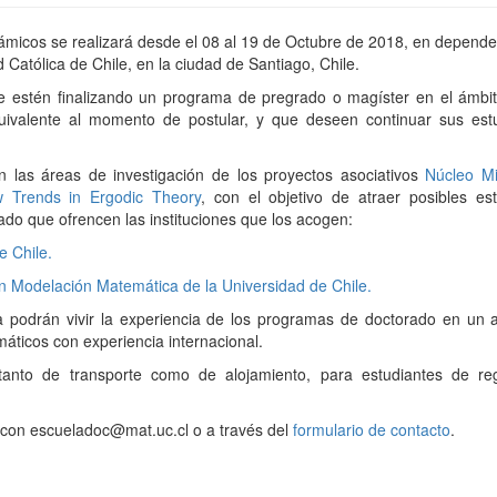
ámicos se realizará desde el 08 al 19 de Octubre de 2018, en depend
d Católica de Chile, en la ciudad de Santiago, Chile.
e estén finalizando un programa de pregrado o magíster en el ámbit
uivalente al momento de postular, y que deseen continuar sus est
n las áreas de investigación de los proyectos asociativos
Núcleo Mi
w Trends in Ergodic Theory
, con el objetivo de atraer posibles es
do que ofrencen las instituciones que los acogen:
e Chile.
n Modelación Matemática de la Universidad de Chile.
a podrán vivir la experiencia de los programas de doctorado en un 
áticos con experiencia internacional.
tanto de transporte como de alojamiento, para estudiantes de re
 con escueladoc@mat.uc.cl o a través del
formulario de contacto
.